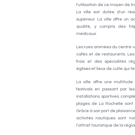
l'utilisation de ce moyen de t
La ville est dotée d'un rés
supérieur. La ville offre un
qualité, y compris des hô
médicaux.
Les rues animées du centre-v
cafés et de restaurants. Le
frais et des spécialités ré
églises et lieux de culte qui t
La ville offre une multitude
festivals en passant par le
installations sportives complèt
plages de La Rochelle sont p
Grâce à son port de plaisance,
activités nautiques sont no
l'attrait touristique de la régio