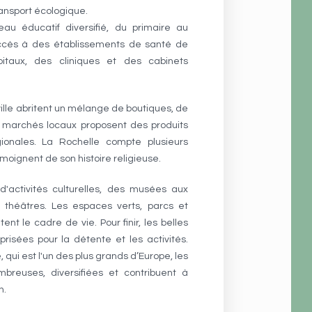
ransport écologique.
eau éducatif diversifié, du primaire au
 accès à des établissements de santé de
pitaux, des cliniques et des cabinets
ille abritent un mélange de boutiques, de
s marchés locaux proposent des produits
gionales. La Rochelle compte plusieurs
émoignent de son histoire religieuse.
 d'activités culturelles, des musées aux
s théâtres. Les espaces verts, parcs et
ent le cadre de vie. Pour finir, les belles
risées pour la détente et les activités.
 qui est l'un des plus grands d’Europe, les
mbreuses, diversifiées et contribuent à
n.