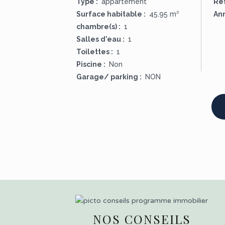
Type :
appartement
Ré
Surface habitable :
45.95 m²
Ann
chambre(s) :
1
Salles d'eau :
1
Toilettes :
1
Piscine :
Non
Garage/ parking :
NON
NOS CONSEILS