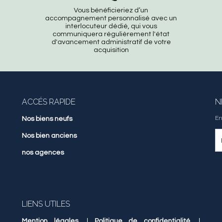
Vous bénéficieriez d’un
accompagnement personnalisé avec un
interlocuteur dédié, qui vous
communiquera régulièrement l'état
d'avancement administratif de votre
acquisition
ACCÉS RAPIDE
N
En
Nos biens neufs
Nos bien anciens
nos agences
LIENS UTILES
Mention légales
|
Politique de confidentialité
|